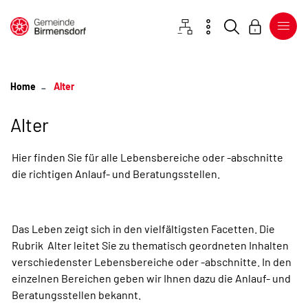
Gemeinde Birmensdorf
Sitemap
Kontakt
Suche
Login
zur Startseite
Direkt zur Hauptnavigation
Direkt zum Inhalt
Direkt zur Suche
Direkt zum Stichwortverzeichnis
(ausgewählt)
Alter
Alter
Hier finden Sie für alle Lebensbereiche oder -abschnitte
die richtigen Anlauf- und Beratungsstellen.
Das Leben zeigt sich in den vielfältigsten Facetten. Die
Rubrik Alter leitet Sie zu thematisch geordneten Inhalten
verschiedenster Lebensbereiche oder -abschnitte. In den
einzelnen Bereichen geben wir Ihnen dazu die Anlauf- und
Beratungsstellen bekannt.