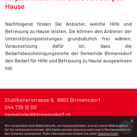
Hause
Nachfolgend finden Sie Anbieter, welche Hilfe und
Betreuung zu Hause leisten. Sie können den Anbieter der
Unterstützungsleistungen grundsätzlich frei wählen.
Voraussetzung dafür ist, dass die
Bedarfsbescheinigungsstelle der Gemeinde Birmensdorf
den Bedarf für Hilfe und Betreuung zu Hause ausgewiesen
hat.
Stallikonerstrasse 9, 8903 Birmensdorf
044 739 12 00
gemeinde@birmensdorf.ch
×
Na
Webstatistik
Wir verwenden eine Webstatistik, um herauszufinden, wie wir unser Webangebot
für Sie verbessern können. Alle Daten werden anonymisiert und in Rechenzentren in
der Schweiz verarbeitet. Mehr Informationen finden Sie unter
“Datenschutz“
.