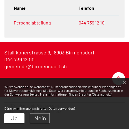
Name
Telefon
Personalabteilung
044 739 12 10
Stallikonerstrasse 9, 8903 Birmensdorf
044 739 12 00
gemeinde@birmensdorf.ch
Na
×
Webstatistik
Wir verwenden eine Webstatistik, um herauszufinden, wie wir unser Webangebot
für Sie verbessern können. Alle Daten werden anonymisiert und in Rechenzentren in
der Schweiz verarbeitet. Mehr Informationen finden Sie unter
“Datenschutz“
.
© 2026 Gemeinde Birmensdorf
Dürfen wir Ihre anonymisierten Daten verwenden?
Toolbar
Links
Impressum
Datenschutz
Ja
Nein