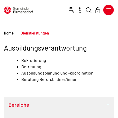
Gemeinde Birmensdorf
Sitemap
Kontakt
Suche
Login
zur Startseite
Direkt zur Hauptnavigation
Direkt zum Inhalt
Direkt zur Suche
Direkt zum Stichwortverzeichnis
(ausgewählt)
Dienstleistungen
Ausbildungsverantwortung
Rekrutierung
Betreuung
Zugehörige Objekte
Ausbildungsplanung und -koordination
Beratung Berufsbildner/innen
Bereiche